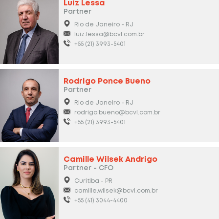
Luiz Lessa
Partner
Rio de Janeiro - RJ
luiz.lessa@bcvl.com.br
+55 (21) 3993-5401
Rodrigo Ponce Bueno
Partner
Rio de Janeiro - RJ
rodrigo.bueno@bcvl.com.br
+55 (21) 3993-5401
Camille Wilsek Andrigo
Partner - CFO
Curitiba - PR
camille.wilsek@bcvl.com.br
+55 (41) 3044-4400