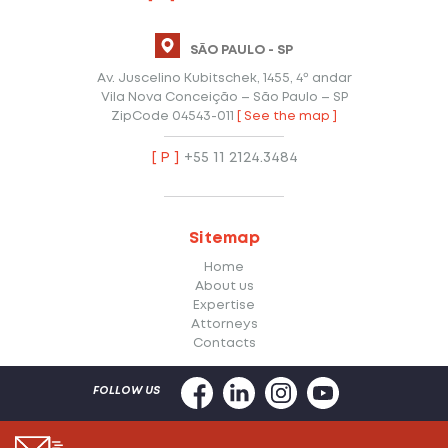
[ P ]
+55 41 3044.4400
SÃO PAULO - SP
Av. Juscelino Kubitschek, 1455, 4º andar
Vila Nova Conceição – São Paulo – SP
ZipCode 04543-011
[ See the map ]
[ P ]
+55 11 2124.3484
Sitemap
Home
About us
Expertise
Attorneys
Contacts
FOLLOW US