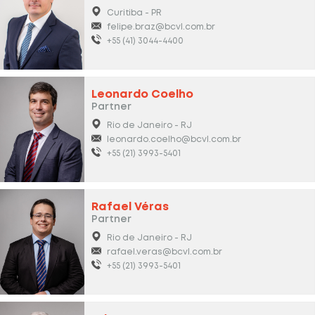
Curitiba - PR
felipe.braz@bcvl.com.br
+55 (41) 3044-4400
Leonardo Coelho
Partner
Rio de Janeiro - RJ
leonardo.coelho@bcvl.com.br
+55 (21) 3993-5401
Rafael Véras
Partner
Rio de Janeiro - RJ
rafael.veras@bcvl.com.br
+55 (21) 3993-5401