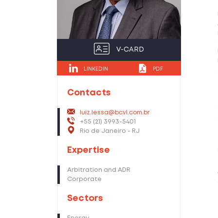
V-CARD
LINKEDIN
PDF
Contacts
luiz.lessa@bcvl.com.br
+55 (21) 3993-5401
Rio de Janeiro - RJ
Expertise
Arbitration and ADR
Corporate
Sectors