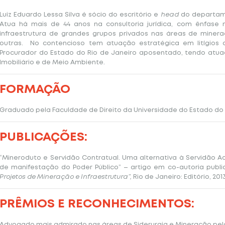
Luiz Eduardo Lessa Silva é sócio do escritório e
head
do departa
Atua há mais de 44 anos na consultoria jurídica, com ênfase
infraestrutura de grandes grupos privados nas áreas de mineraçã
outras. No contencioso tem atuação estratégica em litígios 
Procurador do Estado do Rio de Janeiro aposentado, tendo atua
Imobiliário e de Meio Ambiente.
FORMAÇÃO
Graduado pela Faculdade de Direito da Universidade do Estado do Ri
PUBLICAÇÕES:
“Mineroduto e Servidão Contratual. Uma alternativa à Servidão A
de manifestação do Poder Público” – artigo em co-autoria publ
Projetos de Mineração e Infraestrutura”,
Rio de Janeiro: Editório, 2013
PRÊMIOS E RECONHECIMENTOS:
Advogado mais admirado nas áreas de Siderurgia e Mineração pela 