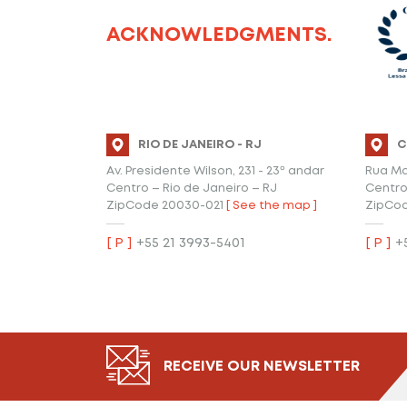
ACKNOWLEDGMENTS.
RIO DE JANEIRO - RJ
C
Av. Presidente Wilson, 231 - 23º andar
Rua Ma
Centro – Rio de Janeiro – RJ
Centro 
ZipCode 20030-021
[ See the map ]
ZipCo
[ P ]
+55 21 3993-5401
[ P ]
+5
RECEIVE OUR NEWSLETTER