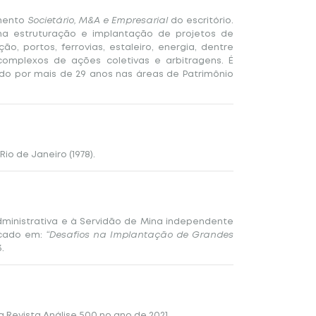
mento
Societário, M&A e
Empresarial
do escritório.
 na estruturação e implantação de projetos de
o, portos, ferrovias, estaleiro, energia, dentre
complexos de ações coletivas e arbitragens. É
do por mais de 29 anos nas áreas de Patrimônio
o de Janeiro (1978).
dministrativa e à Servidão de Mina independente
icado em:
“Desafios na Implantação de Grandes
.
Revista Análise 500 no ano de 2021.