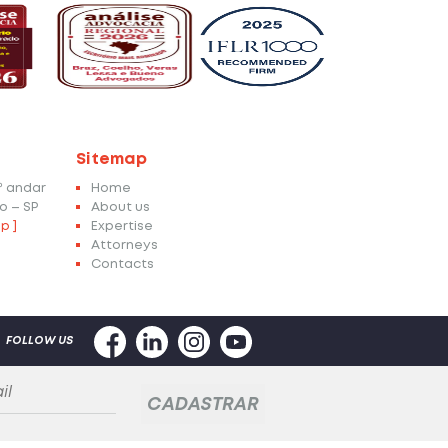
Sitemap
4º andar
Home
o – SP
About us
p ]
Expertise
Attorneys
Contacts
FOLLOW US