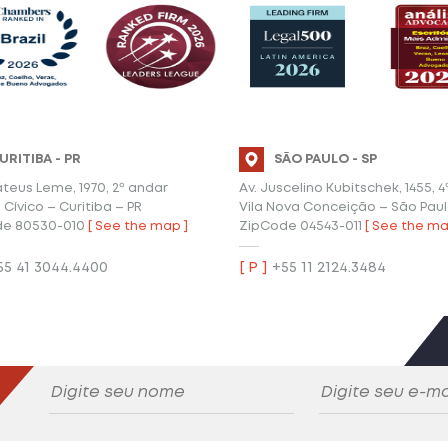
URITIBA - PR
SÃO PAULO - SP
teus Leme, 1970, 2º andar
Av. Juscelino Kubitschek, 1455, 
Cívico – Curitiba – PR
Vila Nova Conceição – São Paul
de 80530-010
[ See the map ]
ZipCode 04543-011
[ See the ma
5 41 3044.4400
[ P ]
+55 11 2124.3484