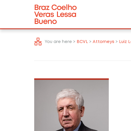
You are here >
BCVL
>
Attorneys
>
Luiz 