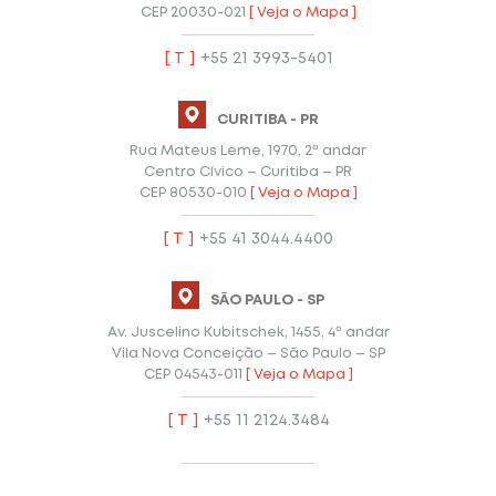
CEP 20030-021
[ Veja o Mapa ]
[ T ]
+55 21 3993-5401
CURITIBA - PR
Rua Mateus Leme, 1970, 2º andar
Centro Cívico – Curitiba – PR
CEP 80530-010
[ Veja o Mapa ]
[ T ]
+55 41 3044.4400
SÃO PAULO - SP
Av. Juscelino Kubitschek, 1455, 4º andar
Vila Nova Conceição – São Paulo – SP
CEP 04543-011
[ Veja o Mapa ]
[ T ]
+55 11 2124.3484