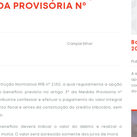
DA PROVISÓRIA Nº
B
Compartilhar
2
Pu
A 
ap
Instrução Normativa RFB nº 2.130, a qual regulamenta a opção
co
do
o benefício previsto no artigo 3º da Medida Provisória nº
ntribuinte confessar e efetuar o pagamento do valor integral
to fiscal e antes da constituição do crédito tributário, sem
o.
enefício deverá indicar o valor do débito e realizar o
 multa. O valor será acrescido somente dos juros de mora.