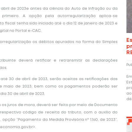
 abril de 2023e antes da ciência do Auto de Infração ou da
primeiro. A opção pela autorregularização aplica-se
iscal tenha sido iniciado até o dia 12 de janeiro de 2023 e
ital no Portal e-CAC.
E
orregularização os débitos apurados na forma do Simples
p
R
ibuinte deverá retificar e retransmitir as declarações
Pu
dos.
Em
té 30 de abril de 2023, serão aceitas as retificações das
Es
 de maio de 2023; bem como os pagamentos poderão ser
pr
ao
dia 30 de abril de 2023.
dé
 os juros de mora, deverá ser feito por meio de Documento
respectivo código de receita do tributo, com o auxílio do
, opção “Pagamento da Medida Provisória nº 1.160, de 2023”,
a.economia.gov.br>.