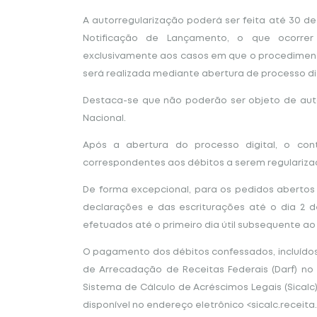
A autorregularização poderá ser feita até 30 de
Notificação de Lançamento, o que ocorrer 
exclusivamente aos casos em que o procedimento f
será realizada mediante abertura de processo dig
Destaca-se que não poderão ser objeto de aut
Nacional.
Após a abertura do processo digital, o contr
correspondentes aos débitos a serem regulariza
De forma excepcional, para os pedidos abertos a
declarações e das escriturações até o dia 2
efetuados até o primeiro dia útil subsequente ao 
O pagamento dos débitos confessados, incluídos
de Arrecadação de Receitas Federais (Darf) no 
Sistema de Cálculo de Acréscimos Legais (Sicalc)
disponível no endereço eletrônico <sicalc.receit