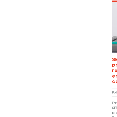
S
p
r
e
c
Pu
Em
SE
pr