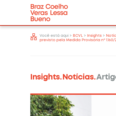
Você está aqui >
BCVL
>
Insights
>
Notíc
previsto pela Medida Provisória nº 1.160/
Insights.
Notícias.
Artig