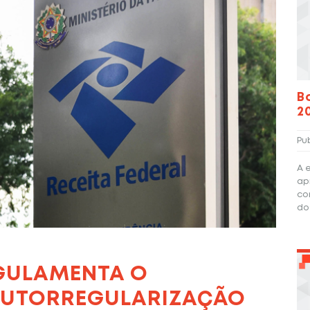
B
2
Pu
A 
ap
co
do
EGULAMENTA O
AUTORREGULARIZAÇÃO