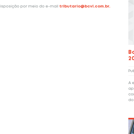
isposição por meio do e-mail
tributario@bcvl.com.br.
B
2
Pu
A 
ap
co
do