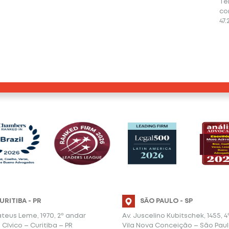
Te
co
47.
URITIBA - PR
SÃO PAULO - SP
teus Leme, 1970, 2º andar
Av. Juscelino Kubitschek, 1455, 
Cívico – Curitiba – PR
Vila Nova Conceição – São Paul