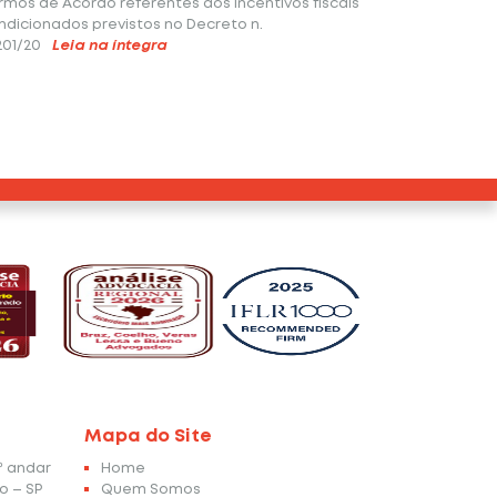
rmos de Acordo referentes aos incentivos fiscais
ndicionados previstos no Decreto n.
201/20
Leia na íntegra
Mapa do Site
4º andar
Home
o – SP
Quem Somos