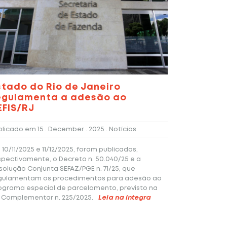
stado do Rio de Janeiro
egulamenta a adesão ao
EFIS/RJ
blicado em
15 . December . 2025
. Notícias
 10/11/2025 e 11/12/2025, foram publicados,
spectivamente, o Decreto n. 50.040/25 e a
solução Conjunta SEFAZ/PGE n. 71/25, que
gulamentam os procedimentos para adesão ao
ograma especial de parcelamento, previsto na
i Complementar n. 225/2025.
Leia na íntegra