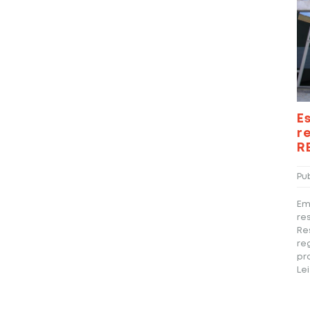
E
r
R
Pu
Em
re
Re
re
pr
Le