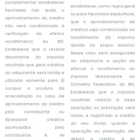
complementar estabelecer
estabelecer, como regra geral
hipóteses nas quais o
ou para hipóteses específicas,
aproveitamento do crédito
que o aproveitamento de
não será condicionado à
créditos seja condicionado ao
verificação do efetivo
recolhimento do imposto
recolhimento do IBS.
devido na etapa anterior.
Estabelece que a receita
Nesse caso, será assegurada
decorrente do imposto
ao adquirente a opção de
recolhido que gere créditos
efetuar o recolhimento do
ao adquirente será retida e
imposto diretamente ao
utilizada somente para (i)
Conselho Federativo do IBS.
compor o produto da
Estabelece que o imposto
arrecadação no caso de
recolhido relativo a cada
aproveitamento do crédito
operação ou prestação será
pelo contribuinte ou
retido e registrado a crédito
(ii)ressarcir créditos
do seu titular, quando a
acumulados pelo
operação ou prestação der
contribuinte. A lei
direito a crédito. A lei