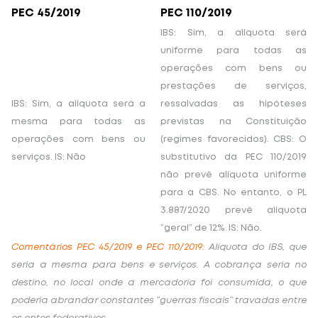
PEC 45/2019
PEC 110/2019
IBS: Sim, a alíquota será
uniforme para todas as
operações com bens ou
prestações de serviços,
IBS: Sim, a alíquota será a
ressalvadas as hipóteses
mesma para todas as
previstas na Constituição
operações com bens ou
(regimes favorecidos). CBS: O
serviços. IS: Não
substitutivo da PEC 110/2019
não prevê alíquota uniforme
para a CBS. No entanto, o PL
3.887/2020 prevê alíquota
“geral” de 12%. IS: Não
.
Comentários PEC 45/2019 e PEC 110/2019:
Alíquota do IBS, que
seria a mesma para bens e serviços. A cobrança seria no
destino, no local onde a mercadoria foi consumida, o que
poderia abrandar constantes “guerras fiscais” travadas entre