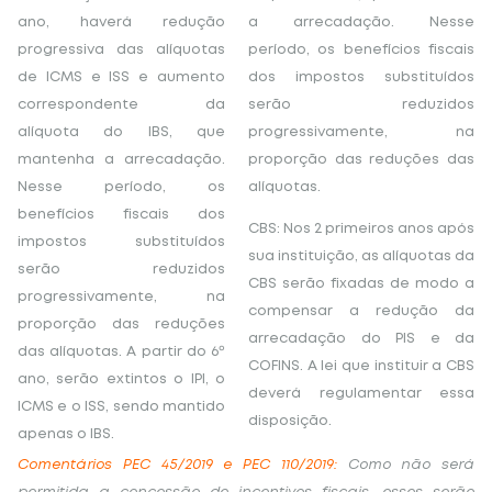
ano, haverá redução
a arrecadação. Nesse
progressiva das alíquotas
período, os benefícios fiscais
de ICMS e ISS e aumento
dos impostos substituídos
correspondente da
serão reduzidos
alíquota do IBS, que
progressivamente, na
mantenha a arrecadação.
proporção das reduções das
Nesse período, os
alíquotas.
benefícios fiscais dos
CBS: Nos 2 primeiros anos após
impostos substituídos
sua instituição, as alíquotas da
serão reduzidos
CBS serão fixadas de modo a
progressivamente, na
compensar a redução da
proporção das reduções
arrecadação do PIS e da
das alíquotas. A partir do 6º
COFINS. A lei que instituir a CBS
ano, serão extintos o IPI, o
deverá regulamentar essa
ICMS e o ISS, sendo mantido
disposição.
apenas o IBS.
Comentários PEC 45/2019 e PEC 110/2019:
Como não será