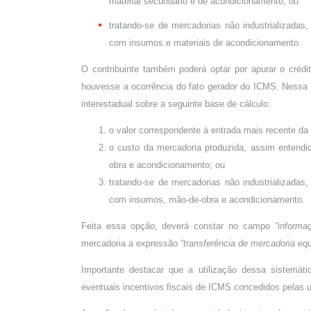
material secundário e de acondicionamento; ou
tratando-se de mercadorias não industrializada
com insumos e materiais de acondicionamento.
O contribuinte também poderá optar por apurar o crédi
houvesse a ocorrência do fato gerador do ICMS. Nessa h
interestadual sobre a seguinte base de cálculo:
o valor correspondente à entrada mais recente da
o custo da mercadoria produzida, assim entendi
obra e acondicionamento; ou
tratando-se de mercadorias não industrializada
com insumos, mão-de-obra e acondicionamento.
Feita essa opção, deverá constar no campo
“informa
mercadoria a expressão
“transferência de mercadoria eq
Importante destacar que a utilização dessa sistemát
eventuais incentivos fiscais de ICMS concedidos pelas u