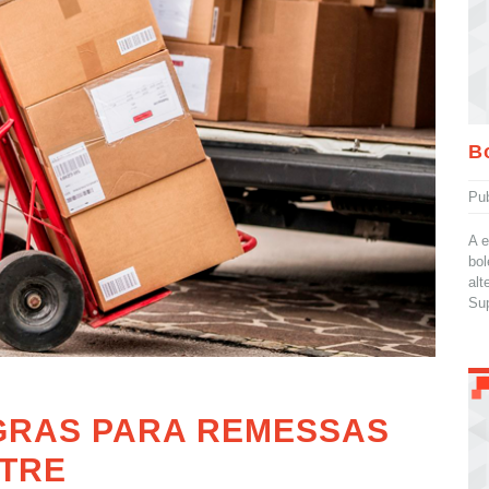
B
Pu
A e
bol
alt
Sup
GRAS PARA REMESSAS
NTRE