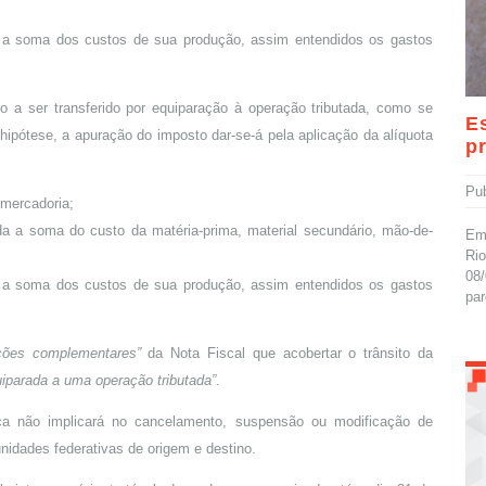
s, a soma dos custos de sua produção, assim entendidos os gastos
to a ser transferido por equiparação à operação tributada, como se
E
ipótese, a apuração do imposto dar-se-á pela aplicação da alíquota
p
Pu
 mercadoria;
da a soma do custo da matéria-prima, material secundário, mão-de-
Em 
Rio
08/
s, a soma dos custos de sua produção, assim entendidos os gastos
par
ções complementares”
da Nota Fiscal que acobertar o trânsito da
uiparada a uma operação tributada”
.
ica não implicará no cancelamento, suspensão ou modificação de
nidades federativas de origem e destino.