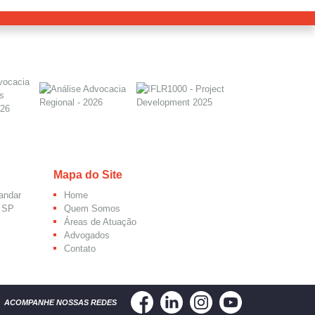
Mapa do Site
 andar
Home
– SP
Quem Somos
Áreas de Atuação
Advogados
Contato
ACOMPANHE NOSSAS REDES