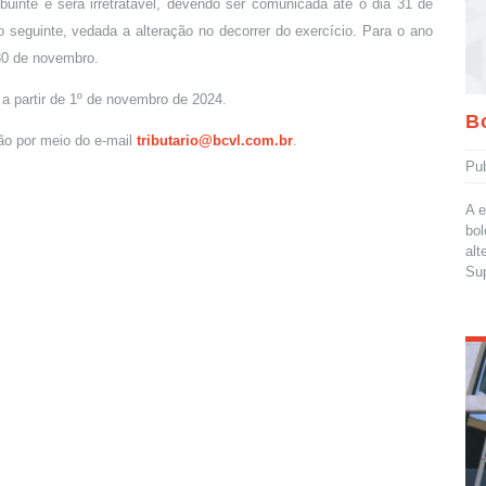
buinte e será irretratável, devendo ser comunicada até o dia 31 de
o seguinte, vedada a alteração no decorrer do exercício. Para o ano
 30 de novembro.
a partir de 1º de novembro de 2024.
Bo
ão por meio do e-mail
tributario@bcvl.com.br
.
Pu
A e
bol
alt
Sup