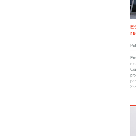
E
r
Pu
Em 
res
Co
pro
par
225