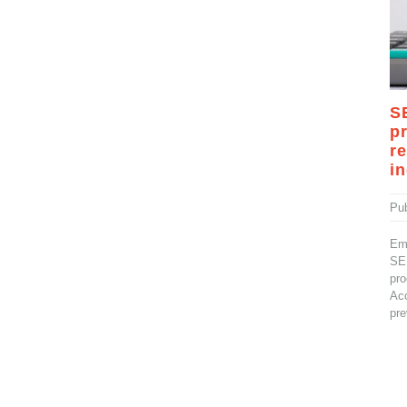
S
p
r
i
Pu
Em 
SE
pro
Aco
pre