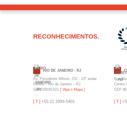
RECONHECIMENTOS.
RIO DE JANEIRO - RJ
C
Av. Presidente Wilson, 231 - 23º andar
Rua Mat
Centro – Rio de Janeiro – RJ
Centro 
CEP 20030-021
[ Veja o Mapa ]
CEP 80
[ T ]
+55 21 3993-5401
[ T ]
+5