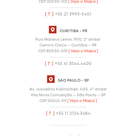
CEP 20030-021
[ Veja o Mapa ]
[ T ]
+55 21 3993-5401
CURITIBA - PR
Rua Mateus Leme, 1970, 2º andar
Centro Cívico – Curitiba – PR
CEP 80530-010
[ Veja o Mapa ]
[ T ]
+55 41 3044.4400
SÃO PAULO - SP
Av. Juscelino Kubitschek, 1455, 4º andar
Vila Nova Conceição – São Paulo – SP
CEP 04543-011
[ Veja o Mapa ]
[ T ]
+55 11 2124.3484