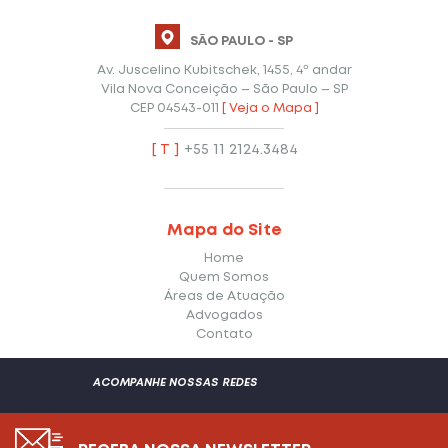
SÃO PAULO - SP
Av. Juscelino Kubitschek, 1455, 4º andar
Vila Nova Conceição – São Paulo – SP
CEP 04543-011
[ Veja o Mapa ]
[ T ]
+55 11 2124.3484
Mapa do Site
Home
Quem Somos
Áreas de Atuação
Advogados
Contato
ACOMPANHE NOSSAS REDES