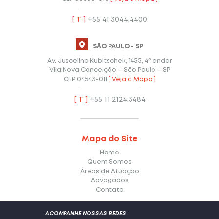
[ T ]
+55 41 3044.4400
SÃO PAULO - SP
Av. Juscelino Kubitschek, 1455, 4º andar
Vila Nova Conceição – São Paulo – SP
CEP 04543-011
[ Veja o Mapa ]
[ T ]
+55 11 2124.3484
Mapa do Site
Home
Quem Somos
Áreas de Atuação
Advogados
Contato
ACOMPANHE NOSSAS REDES