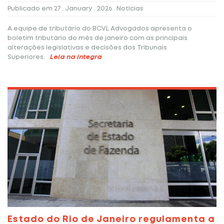
Publicado em
27 . January . 2026
. Notícias
A equipe de tributário do BCVL Advogados apresenta o
boletim tributário do mês de janeiro com as principais
alterações legislativas e decisões dos Tribunais
Superiores.
Leia na íntegra
Estado do Rio de Janeiro regulamenta a